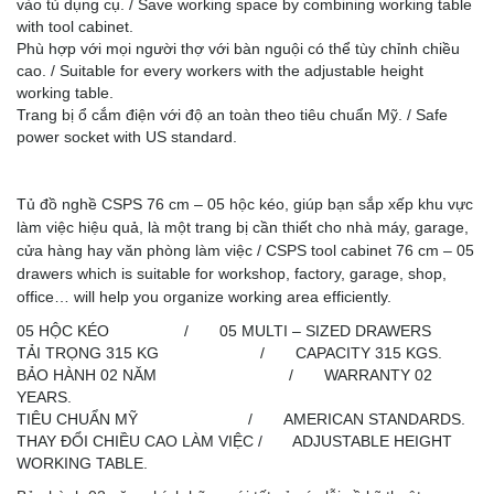
vào tủ dụng cụ. / Save working space by combining working table
with tool cabinet.
Phù hợp với mọi người thợ với bàn nguội có thể tùy chỉnh chiều
cao. / Suitable for every workers with the adjustable height
working table.
Trang bị ổ cắm điện với độ an toàn theo tiêu chuẩn Mỹ. / Safe
power socket with US standard.
Tủ đồ nghề
CSPS 76 cm – 05 hộc kéo, giúp bạn sắp xếp khu vực
làm việc hiệu quả, là một trang bị cần thiết cho nhà máy, garage,
cửa hàng hay văn phòng làm việc / CSPS tool cabinet 76 cm – 05
drawers which is suitable for workshop, factory, garage, shop,
office… will help you organize working area efficiently.
05 HỘC KÉO / 05 MULTI – SIZED DRAWERS
TẢI TRỌNG 315 KG / CAPACITY 315 KGS.
BẢO HÀNH 02 NĂM / WARRANTY 02
YEARS.
TIÊU CHUẨN MỸ / AMERICAN STANDARDS.
THAY ĐỔI CHIỀU CAO LÀM VIỆC / ADJUSTABLE HEIGHT
WORKING TABLE.