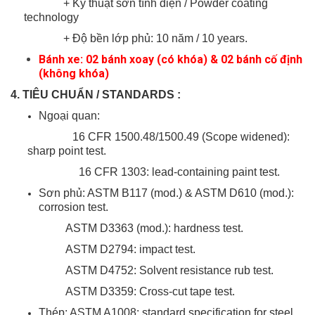
+ Kỹ thuật sơn tĩnh điện / Powder coating
technology
+ Độ bền lớp phủ: 10 năm / 10 years.
Bánh xe: 02 bánh xoay (có khóa) & 02 bánh cố định
(không khóa)
4. TIÊU CHUẨN / STANDARDS :
Ngoại quan:
16 CFR 1500.48/1500.49 (Scope widened):
sharp point test.
16 CFR 1303: lead-containing paint test.
Sơn phủ: ASTM B117 (mod.) & ASTM D610 (mod.):
corrosion test.
ASTM D3363 (mod.): hardness test.
ASTM D2794: impact test.
ASTM D4752: Solvent resistance rub test.
ASTM D3359: Cross-cut tape test.
Thép: ASTM A1008: standard specification for steel.