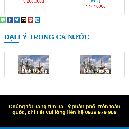
Inox)
9.266.000đ
7.447.000đ
ĐẠI LÝ TRONG CẢ NƯỚC
Chúng tôi đang tìm đại lý phân phối trên toàn
quốc, chi tiết vui lòng liên hệ 0938 979 908