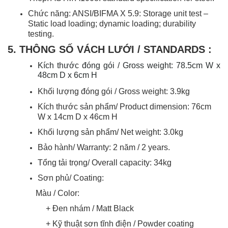
Chức năng: ANSI/BIFMA X 5.9: Storage unit test –
Static load loading; dynamic loading; durability
testing.
5. THÔNG SỐ VÁCH LƯỚI / STANDARDS :
Kích thước đóng gói / Gross weight:
78.5cm W x
48cm D x 6cm H
Khối lượng đóng gói / Gross weight: 3.9kg
Kích thước sản phẩm/ Product dimension: 76cm
W x 14cm D x 46cm H
Khối lượng sản phẩm/ Net weight: 3.0kg
Bảo hành/ Warranty: 2 năm / 2 years.
Tổng tải trọng/ Overall capacity: 34kg
Sơn phủ/ Coating:
Màu / Color:
+ Đen nhám / Matt Black
+ Kỹ thuật sơn tĩnh điện / Powder coating