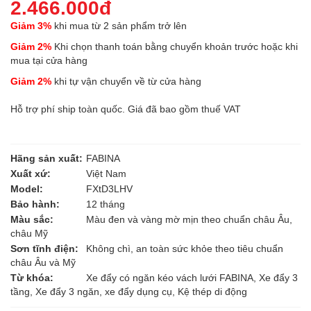
2.466.000đ
Giảm 3%
khi mua từ 2 sản phẩm trở lên
Giảm 2%
Khi chọn thanh toán bằng chuyển khoản trước hoặc khi
mua tại cửa hàng
Giảm 2%
khi tự vận chuyển về từ cửa hàng
Hỗ trợ phí ship toàn quốc. Giá đã bao gồm thuế VAT
Hãng sản xuất:
FABINA
Xuất xứ:
Việt Nam
Model:
FXtD3LHV
Bảo hành:
12 tháng
Màu sắc:
Màu đen và vàng mờ mịn theo chuẩn châu Âu,
châu Mỹ
Sơn tĩnh điện:
Không chì, an toàn sức khỏe theo tiêu chuẩn
châu Âu và Mỹ
Từ khóa:
Xe đẩy có ngăn kéo vách lưới FABINA, Xe đẩy 3
tầng, Xe đẩy 3 ngăn, xe đẩy dụng cụ, Kệ thép di động