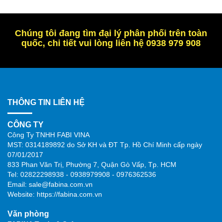
Chúng tôi đang tìm đại lý phân phối trên toàn
quốc, chi tiết vui lòng liên hệ 0938 979 908
THÔNG TIN LIÊN HỆ
CÔNG TY
Công Ty TNHH FABI VINA
MST: 0314189892 do Sở KH và ĐT Tp. Hồ Chí Minh cấp ngày
07/01/2017
833 Phan Văn Trị, Phường 7, Quận Gò Vấp, Tp. HCM
Tel: 02822298938 - 0938979908 - 0976362536
Email: sale@fabina.com.vn
Website: https://fabina.com.vn
Văn phòng