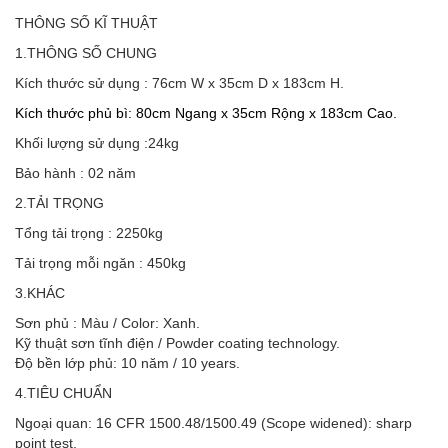
THÔNG SỐ KĨ THUẬT
1.THÔNG SỐ CHUNG
Kích thước sử dụng : 76cm W x 35cm D x 183cm H.
Kích thước phủ bì: 80
cm Ngang x 35cm Rộng x 183cm Cao.
Khối lượng sử dụng :24kg
Bảo hành : 02 năm
2.TẢI TRỌNG
Tổng tải trọng : 2250kg
Tải trọng mỗi ngăn : 450kg
3.KHÁC
Sơn phủ : Màu / Color: Xanh.
Kỹ thuật sơn tĩnh điện / Powder coating technology.
Độ bền lớp phủ: 10 năm / 10 years.
4.TIÊU CHUẨN
Ngoại quan: 16 CFR 1500.48/1500.49 (Scope widened): sharp
point test.