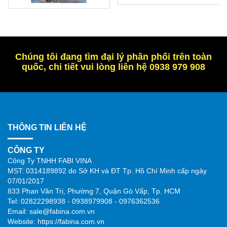
Chúng tôi đang tìm đại lý phân phối trên toàn
quốc, chi tiết vui lòng liên hệ 0938 979 908
THÔNG TIN LIÊN HỆ
CÔNG TY
Công Ty TNHH FABI VINA
MST: 0314189892 do Sở KH và ĐT Tp. Hồ Chí Minh cấp ngày
07/01/2017
833 Phan Văn Trị, Phường 7, Quận Gò Vấp, Tp. HCM
Tel: 02822298938 - 0938979908 - 0976362536
Email: sale@fabina.com.vn
Website: https://fabina.com.vn