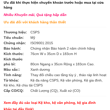
Ưu đãi khi thực hiện chuyển khoản trước hoặc mua tại cửa
hàng
Nhiều Khuyến mãi, Quà tặng hấp dẫn
Ưu đãi đối với khách hàng thân thiết
Thương hiệu:
CSPS
Tiêu chuẩn:
Mỹ
Chứng nhận:
ISO9001:2015
Bảo hành:
Chứng nhận Bảo hành 2 năm chính hãng
Kích thước:
76cm W x 35cm D x 183cm H
Kích thước
phủ bì:
80cm Ngang x 35cm Rộng x 183cm Cao.
Màu sắc::
Xanh dương
Tính năng:
Thay đổi chiều cao tầng tùy ý , tháo ráp linh hoạt
Từ khóa:
Kệ đa năng CSPS, Kệ văn phòng, Kệ gia đình,
Kệ kho, Kệ chịu tải CSPS
Cấp CO/CQ:
Chất Lượng (CQ), Xuất xứ (CO)
Xem đầy đủ các loại Kệ kho, kệ văn phòng, kệ gia đình
khác
tại đây (link)