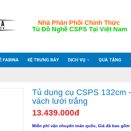
Nhà Phân Phối Chính Thức
Tủ Đồ Nghề CSPS
Tại Việt Nam
Ề FABINA
KỆ TRƯNG BÀY
DỊCH VỤ
QUÀ TẶNG
Tủ dụng cụ CSPS 132cm -
vách lưới trắng
13.439.000đ
Miễn phí vận chuyển toàn quốc, Giá đã bao gồm