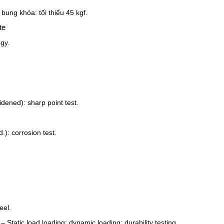
bung khóa: tối thiểu 45 kgf.
te
gy.
ened): sharp point test.
: corrosion test.
eel.
 Static load loading; dynamic loading; durability testing.