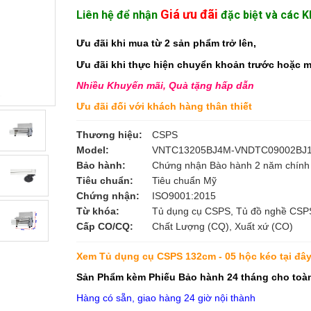
Giá ưu đãi
Liên hệ để nhận
đặc biệt và các 
Ưu đãi khi mua từ 2 sản phẩm trở lên,
Ưu đãi khi thực hiện chuyển khoản trước hoặc 
Nhiều Khuyến mãi, Quà tặng hấp dẫn
Ưu đãi đối với khách hàng thân thiết
Thương hiệu:
CSPS
Model:
VNTC13205BJ4M-VNDTC09002BJ
Bảo hành:
Chứng nhận Bào hành 2 năm chính
Tiêu chuẩn:
Tiêu chuẩn Mỹ
Chứng nhận:
ISO9001:2015
Từ khóa:
Tủ dụng cụ CSPS, Tủ đồ nghề CSPS
Cấp CO/CQ:
Chất Lượng (CQ), Xuất xứ (CO)
Xem Tủ dụng cụ CSPS 132cm - 05 hộc kéo
tại đây
Sản Phẩm kèm Phiếu Bảo hành 24 tháng cho toàn 
Hàng có sẵn, giao hàng 24 giờ nội thành