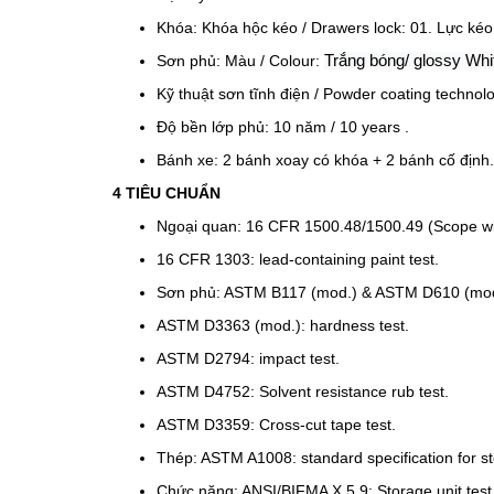
Khóa: Khóa hộc kéo / Drawers lock: 01. Lực kéo 
Sơn phủ: Màu / Colour:
Trắng bóng/ glossy Whi
Kỹ thuật sơn tĩnh điện / Powder coating technolo
Độ bền lớp phủ: 10 năm / 10 years .
Bánh xe: 2 bánh xoay có khóa + 2 bánh cố định.
4 TIÊU CHUẨN
Ngoại quan: 16 CFR 1500.48/1500.49 (Scope wid
16 CFR 1303: lead-containing paint test.
Sơn phủ: ASTM B117 (mod.) & ASTM D610 (mod.)
ASTM D3363 (mod.): hardness test.
ASTM D2794: impact test.
ASTM D4752: Solvent resistance rub test.
ASTM D3359: Cross-cut tape test.
Thép: ASTM A1008: standard specification for st
Chức năng: ANSI/BIFMA X 5.9: Storage unit test –