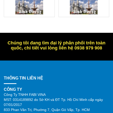
Chúng tôi đang tìm đại lý phân phối trên toàn
quốc, chi tiết vui lòng liên hệ 0938 979 908
THÔNG TIN LIÊN HỆ
CÔNG TY
Công Ty TNHH FABI VINA
MST: 0314189892 do Sở KH và ĐT Tp. Hồ Chí Minh cấp ngày
07/01/2017
833 Phan Văn Trị, Phường 7, Quận Gò Vấp, Tp. HCM