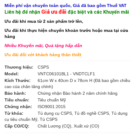
Miễn phí vận chuyển toàn quốc, Giá đã bao gồm Thuế VAT
Giá ưu đãi
Liên hệ để nhận
đặc biệt và các Khuyến mãi
Ưu đãi khi mua từ 2 sản phẩm trở lên,
Ưu đãi khi thực hiện chuyển khoản trước hoặc mua tại cửa
hàng
Nhiều Khuyến mãi, Quà tặng hấp dẫn
Ưu đãi đối với khách hàng thân thiết
Thương hiệu:
CSPS
Model:
VNTC06101BL1 - VNDTCLF1
Kích Thước:
61cm W x 40cm D x 78cm H (Đã bao gồm chiều
cao của chân tăng chỉnh)
Bảo hành:
Chứng nhận Bảo hành 2 năm chính hãng
Tiêu chuẩn:
Tiêu chuẩn Mỹ
Chứng nhận:
ISO9001:2015
Từ khóa:
Tủ dụng cụ CSPS, Tủ đồ nghề CSPS, Tủ dụng
cụ tiêu chuẩn Mỹ, Tủ CSPS
Cấp CO/CQ:
Chất Lượng (CQ), Xuất xứ (CO)