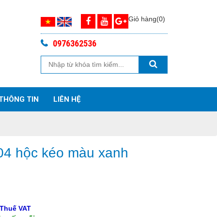
Giỏ hàng(0)
0976362536
THÔNG TIN
LIÊN HỆ
04 hộc kéo màu xanh
 Thuế VAT