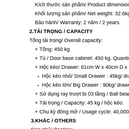
Kích thước sản phẩm/ Product dimensi
Khối lượng sản phẩm/ Net weight: 32.6k
Bảo hành/ Warranty: 2 năm / 2 years.
2.TẢI TRỌNG / CAPACITY
Tổng tải trọng/ Overall capacity:
+ Tổng: 450 kg
+ Tủ / Door base cabinet: 450 kg. Quanti
+ Hộc kéo/ Drawer: 61cm W x 40cm D x 7
Hộc kéo nhỏ/ Small Drawer : 45kg/ dr
Hộc kéo lớn/ Big Drawer : 90kg/ drawe
+ Sử dụng ray trượt bi 03 tầng / Ball bear
+ Tải trọng / Capacity: 45 kg / hộc kéo.
+ Chu kỳ đóng mở / Usage cycle: 40,000
3.KHÁC / OTHERS