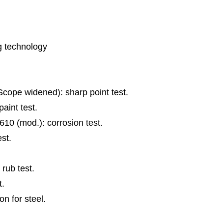
g technology
ope widened): sharp point test.
aint test.
0 (mod.): corrosion test.
st.
rub test.
t.
n for steel.