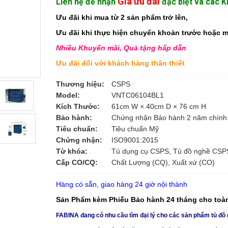
Giá ưu đãi
Liên hệ để nhận
đặc biệt và các 
Ưu đãi khi mua từ 2 sản phẩm trở lên,
Ưu đãi khi thực hiện chuyển khoản trước hoặc 
Nhiều Khuyến mãi, Quà tặng hấp dẫn
Ưu đãi đối với khách hàng thân thiết
Thương hiệu:
CSPS
Model:
VNTC06104BL1
Kích Thước:
61cm W × 40cm D × 76 cm H
Bảo hành:
Chứng nhận Bảo hành 2 năm chính
Tiêu chuẩn:
Tiêu chuẩn Mỹ
Chứng nhận:
ISO9001:2015
Từ khóa:
Tủ dụng cụ CSPS, Tủ đồ nghề CSPS
Cấp CO/CQ:
Chất Lượng (CQ), Xuất xứ (CO)
Hàng có sẵn, giao hàng 24 giờ nội thành
Sản Phẩm kèm Phiếu Bảo hành 24 tháng cho toàn 
FABINA đang có nhu cầu tìm đại lý cho các sản phẩm tủ đồ