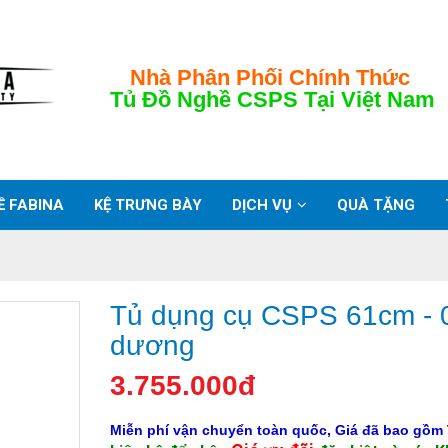
Nhà Phân Phối Chính Thức
Tủ Đồ Nghề CSPS
Tại Việt Nam
Ề FABINA
KỆ TRƯNG BÀY
DỊCH VỤ
QUÀ TẶNG
Tủ dụng cụ CSPS 61cm - 
dương
3.755.000đ
Miễn phí vận chuyển toàn quốc, Giá đã bao gồm