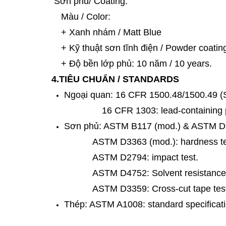
Sơn phủ/ Coating:
Màu / Color:
+ Xanh nhám / Matt Blue
+ Kỹ thuật sơn tĩnh điện / Powder coatin
+ Độ bền lớp phủ: 10 năm / 10 years.
4.TIÊU CHUẨN / STANDARDS
Ngoại quan: 16 CFR 1500.48/1500.49 (Sc
16 CFR 1303: lead-containing p
Sơn phủ: ASTM B117 (mod.) & ASTM D61
ASTM D3363 (mod.): hardness te
ASTM D2794: impact test.
ASTM D4752: Solvent resistance 
ASTM D3359: Cross-cut tape tes
Thép: ASTM A1008: standard specificatio