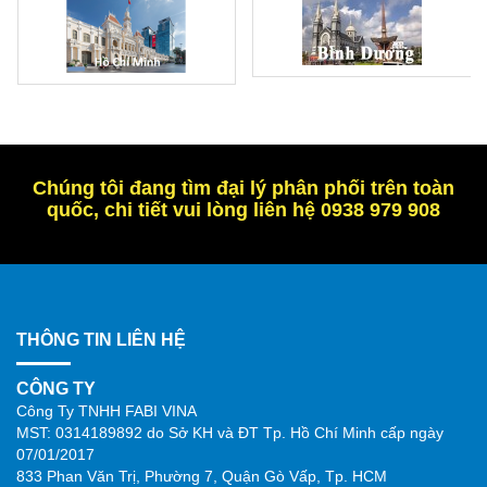
Chúng tôi đang tìm đại lý phân phối trên toàn
quốc, chi tiết vui lòng liên hệ 0938 979 908
THÔNG TIN LIÊN HỆ
CÔNG TY
Công Ty TNHH FABI VINA
MST: 0314189892 do Sở KH và ĐT Tp. Hồ Chí Minh cấp ngày
07/01/2017
833 Phan Văn Trị, Phường 7, Quận Gò Vấp, Tp. HCM