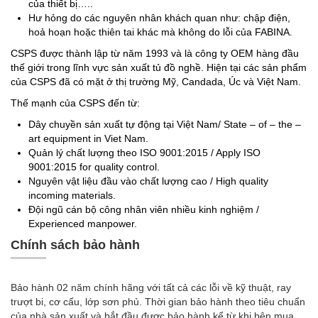
của thiết bị…..
Hư hỏng do các nguyên nhân khách quan như: chập điện,
hoả hoạn hoặc thiên tai khác mà không do lỗi của FABINA.
CSPS được thành lập từ năm 1993 và là công ty OEM hàng đầu
thế giới trong lĩnh vực sản xuất tủ đồ nghề. Hiện tại các sản phẩm
của CSPS đã có mặt ở thị trường Mỹ, Candada, Úc và Việt Nam.
Thế mạnh của CSPS đến từ:
Dây chuyền sản xuất tự động tại Việt Nam/ State – of – the –
art equipment in Viet Nam.
Quản lý chất lượng theo ISO 9001:2015 / Apply ISO
9001:2015 for quality control.
Nguyên vật liệu đầu vào chất lượng cao / High quality
incoming materials.
Đội ngũ cán bộ công nhân viên nhiều kinh nghiệm /
Experienced manpower.
Chính sách bảo hành
Bảo hành 02 năm chính hãng với tất cả các lỗi về kỹ thuật, ray
trượt bi, cơ cấu, lớp sơn phủ. Thời gian bảo hành theo tiêu chuẩn
của nhà sản xuất và bắt đầu được bảo hành kể từ khi bên mua