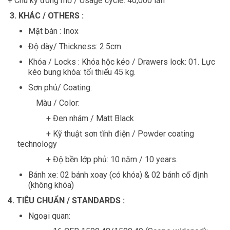
+ Chu kỳ đóng mở / Usage cycle: 40,000 lần
3. KHÁC / OTHERS :
Mặt bàn : Inox
Độ dày/ Thickness: 2.5cm.
Khóa / Locks : Khóa hộc kéo / Drawers lock: 01. Lực
kéo bung khóa: tối thiểu 45 kg.
Sơn phủ/ Coating:
Màu / Color:
+ Đen nhám / Matt Black
+ Kỹ thuật sơn tĩnh điện / Powder coating
technology
+ Độ bền lớp phủ: 10 năm / 10 years.
Bánh xe: 02 bánh xoay (có khóa) & 02 bánh cố định
(không khóa)
4. TIÊU CHUẨN / STANDARDS :
Ngoại quan: