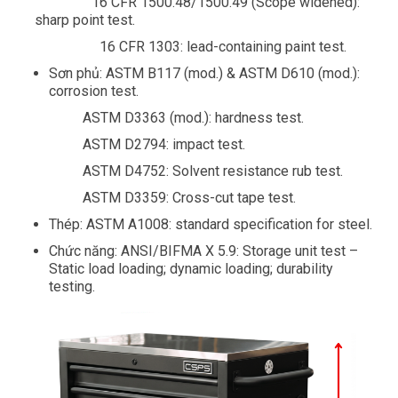
16 CFR 1500.48/1500.49 (Scope widened):
sharp point test.
16 CFR 1303: lead-containing paint test.
Sơn phủ: ASTM B117 (mod.) & ASTM D610 (mod.):
corrosion test.
ASTM D3363 (mod.): hardness test.
ASTM D2794: impact test.
ASTM D4752: Solvent resistance rub test.
ASTM D3359: Cross-cut tape test.
Thép: ASTM A1008: standard specification for steel.
Chức năng: ANSI/BIFMA X 5.9: Storage unit test –
Static load loading; dynamic loading; durability
testing.