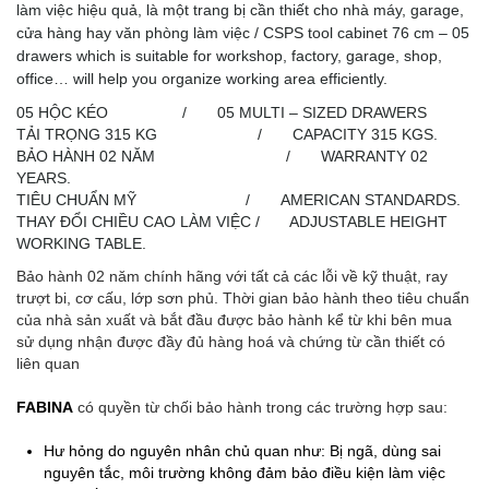
làm việc hiệu quả, là một trang bị cần thiết cho nhà máy, garage,
cửa hàng hay văn phòng làm việc / CSPS tool cabinet 76 cm – 05
drawers which is suitable for workshop, factory, garage, shop,
office… will help you organize working area efficiently.
05 HỘC KÉO / 05 MULTI – SIZED DRAWERS
TẢI TRỌNG 315 KG / CAPACITY 315 KGS.
BẢO HÀNH 02 NĂM / WARRANTY 02
YEARS.
TIÊU CHUẨN MỸ / AMERICAN STANDARDS.
THAY ĐỔI CHIỀU CAO LÀM VIỆC / ADJUSTABLE HEIGHT
WORKING TABLE.
Bảo hành 02 năm chính hãng với tất cả các lỗi về kỹ thuật, ray
trượt bi, cơ cấu, lớp sơn phủ. Thời gian bảo hành theo tiêu chuẩn
của nhà sản xuất và bắt đầu được bảo hành kể từ khi bên mua
sử dụng nhận được đầy đủ hàng hoá và chứng từ cần thiết có
liên quan
FABINA
có quyền từ chối bảo hành trong các trường hợp sau:
Hư hỏng do nguyên nhân chủ quan như: Bị ngã, dùng sai
nguyên tắc, môi trường không đảm bảo điều kiện làm việc