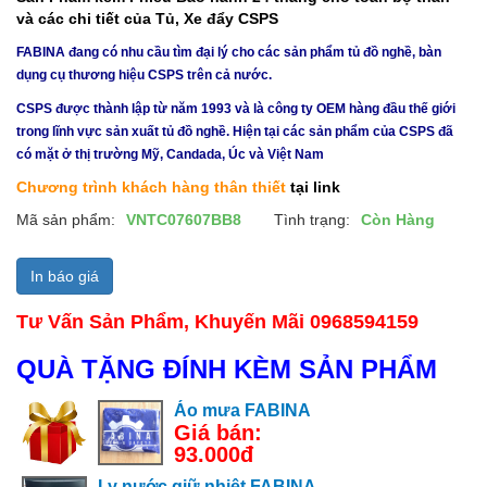
và các chi tiết của Tủ, Xe đẩy CSPS
FABINA đang có nhu cầu tìm đại lý cho các sản phẩm tủ đồ nghề, bàn
dụng cụ thương hiệu CSPS trên cả nước.
CSPS được thành lập từ năm 1993 và là công ty OEM hàng đầu thế giới
trong lĩnh vực sản xuất tủ đồ nghề. Hiện tại các sản phẩm của CSPS đã
có mặt ở thị trường Mỹ, Candada, Úc và Việt Nam
Chương trình khách hàng thân thiết
tại link
Mã sản phẩm:
VNTC07607BB8
Tình trạng:
Còn Hàng
In báo giá
Tư Vấn Sản Phẩm, Khuyến Mãi 0968594159
QUÀ TẶNG ĐÍNH KÈM SẢN PHẨM
Áo mưa FABINA
Giá bán:
93.000đ
Ly nước giữ nhiệt FABINA