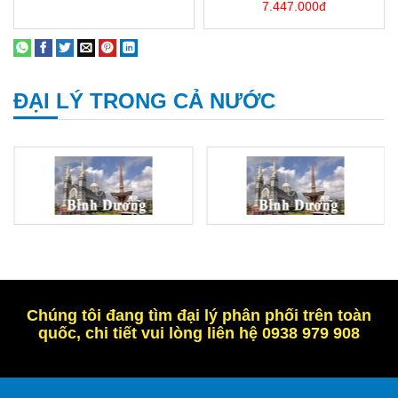
7.447.000đ
ĐẠI LÝ TRONG CẢ NƯỚC
Chúng tôi đang tìm đại lý phân phối trên toàn
quốc, chi tiết vui lòng liên hệ 0938 979 908