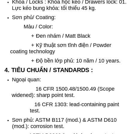
Khóa / Locks : Khóa hộc kéo / Drawers lock: 01.
Lực kéo bung khóa: tối thiểu 45 kg.
Sơn phủ/ Coating:
Màu / Color:
+ Đen nhám / Matt Black
+ Kỹ thuật sơn tĩnh điện / Powder
coating technology
+ Độ bền lớp phủ: 10 năm / 10 years.
4. TIÊU CHUẨN / STANDARDS :
Ngoại quan:
16 CFR 1500.48/1500.49 (Scope
widened): sharp point test.
16 CFR 1303: lead-containing paint
test.
Sơn phủ: ASTM B117 (mod.) & ASTM D610
(mod.): corrosion test.